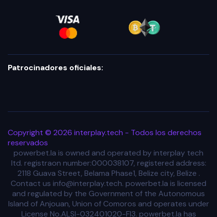
Patrocinadores oficiales:
Copyright © 2026 interplay.tech - Todos los derechos
reservados
powerbet.la is owned and operated by interplay tech
ltd. registraon number:000038107, registered address:
2118 Guava Street, Belama Phase1, Belize city, Belize .
Contact us info@interplay.tech. powerbet.la is licensed
and regulated by the Government of the Autonomous
Island of Anjouan, Union of Comoros and operates under
License No.ALSI-032401020-FI3. powerbet.la has