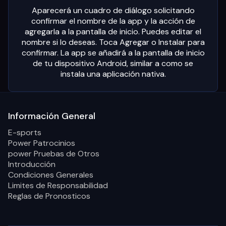
Aparecerá un cuadro de diálogo solicitando
confirmar el nombre de la app y la acción de
agregarla a la pantalla de inicio. Puedes editar el
nombre si lo deseas. Toca Agregar o Instalar para
confirmar. La app se añadirá a la pantalla de inicio
de tu dispositivo Android, similar a como se
instala una aplicación nativa.
Información General
E-sports
Power Patrocinios
power Pruebas de Otros
Introducción
Condiciones Generales
Limites de Responsabilidad
Reglas de Pronosticos