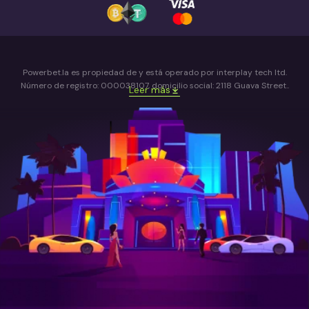
Powerbet.la es propiedad de y está operado por interplay tech ltd.
Número de registro: 000038107, domicilio social: 2118 Guava Street..
Leer más